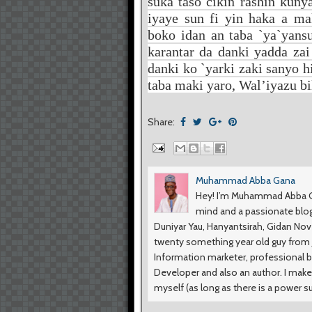
suka taso cikin rashin kuny
iyaye sun fi yin haka a m
boko idan an taba `ya`yansu
karantar da danki yadda za
danki ko `yarki zaki sanyo h
taba maki yaro, Wal’iyazu bi
Share:
Muhammad Abba Gana
Hey! I’m Muhammad Abba Ga
mind and a passionate blog
Duniyar Yau, Hanyantsirah, Gidan No
twenty something year old guy from Ji
Information marketer, professional b
Developer and also an author. I make
myself (as long as there is a power s