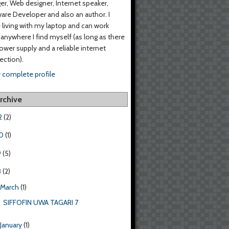
er, Web designer, Internet speaker,
are Developer and also an author. I
living with my laptop and can work
anywhere I find myself (as long as there
power supply and a reliable internet
ction).
 complete profile
rchive
2
(2)
0
(1)
9
(5)
8
(2)
March
(1)
SIFFOFIN UWA TAGARI 7
January
(1)