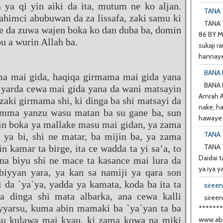
ya qi yin aiki da ita, mutum ne ko aljan.
TANA T
fahimci abubuwan da za lissafa, zaki samu ki
TANA T
e da zuwa wajen boka ko dan duba ba, domin
86 BY M
u a wurin Allah ba.
sukaji ra
hannaye
BANA 
ma mai gida, haqiqa girmama mai gida yana
BANA
yarda cewa mai gida yana da wani matsayin
Amrah A 
 zaki girmama shi, ki dinga ba shi matsayi da
nake, h
 amma yanzu wasu matan ba su gane ba, sun
hawaye d
in boka ya mallake masu mai gidan, ya zama
TANA 
, ya bi, shi ne matar, ba mijin ba, ya zama
TANA 
n kamar ta birge, ita ce wadda ta yi sa’a, to
Daidai t
na biyu shi ne mace ta kasance mai lura da
ya iya y
rbiyyan yara, ya kan sa namiji ya qara son
da `ya`ya, yadda ya kamata, koda ba ita ta
siree
a dinga shi mata albarka, ana cewa kalli
sireen
iyyarsu, kuma abin mamaki ba `ya`yan ta ba
******
 su kulawa mai kyau, ki zama kowa na miki
www.abb