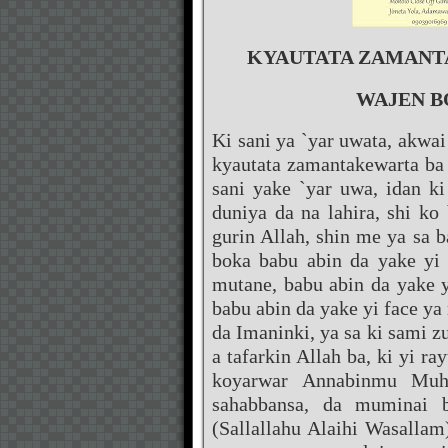
KYAUTATA ZAMANT
WAJEN B
Ki sani ya `yar uwata, akwa
kyautata zamantakewarta ba 
sani yake `yar uwa, idan k
duniya da na lahira, shi ko
gurin Allah, shin me ya sa b
boka babu abin da yake yi 
mutane, babu abin da yake y
babu abin da yake yi face ya 
da Imaninki, ya sa ki sami z
a tafarkin Allah ba, ki yi 
koyarwar Annabinmu Muha
sahabbansa, da muminai 
(Sallallahu Alaihi Wasallam