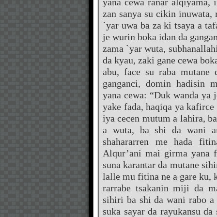
yana cewa ranar alqiyama, 
zan sanya su cikin inuwata,
`yar uwa ba za ki tsaya a ta
je wurin boka idan da gangan
zama `yar wuta, subhanallahi
da kyau, zaki gane cewa bok
abu, face su raba mutane 
ganganci, domin hadisin m
yana cewa: “Duk wanda ya je
yake fada, haqiqa ya kafirc
iya cecen mutum a lahira, ba 
a wuta, ba shi da wani a
shahararren me hada fit
Alqur’ani mai girma yana 
suna karantar da mutane sih
lalle mu fitina ne a gare ku,
rarrabe tsakanin miji da 
sihiri ba shi da wani rabo a
suka sayar da rayukansu da 