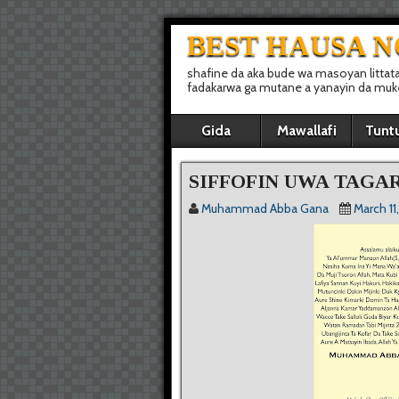
BEST HAUSA 
shafine da aka bude wa masoyan littat
fadakarwa ga mutane a yanayin da muke 
Gida
Mawallafi
Tunt
SIFFOFIN UWA TAGAR
Muhammad Abba Gana
March 11