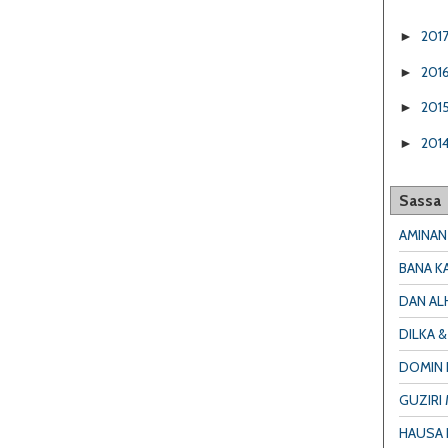
201
►
201
►
201
►
201
►
Sassa
AMINAN
BANA K
DAN AL
DILKA 
DOMIN K
GUZIRI
HAUSA