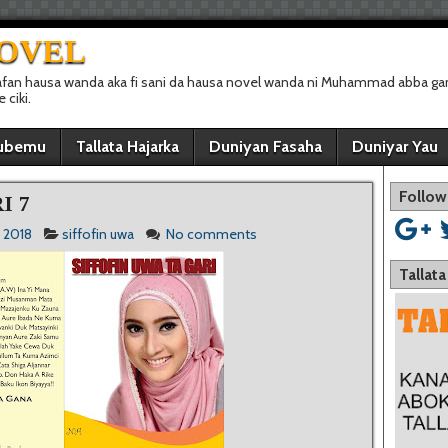
NOVEL
afan hausa wanda aka fi sani da hausa novel wanda ni Muhammad abba gan
ciki.
ubemu
Tallata Hajarka
Duniyan Fasaha
Duniyar Yau
Follow
I 7
, 2018
siffofin uwa
No comments
Tallat