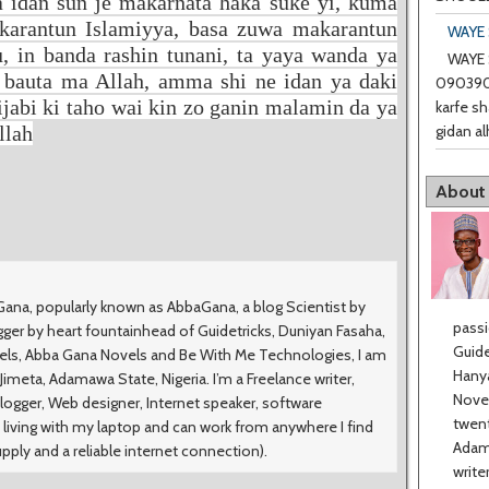
a idan sun je makarnata haka suke yi, kuma
akarantun Islamiyya, basa zuwa makarantun
WAYE 
, in banda rashin tunani, ta yaya wanda ya
WAYE 
i bauta ma Allah, amma shi ne idan ya daki
0903901
ijabi ki taho wai kin zo ganin malamin da ya
karfe sh
gidan al
llah
About
na, popularly known as AbbaGana, a blog Scientist by
passi
ger by heart fountainhead of Guidetricks, Duniyan Fasaha,
Guide
vels, Abba Gana Novels and Be With Me Technologies, I am
Hanya
meta, Adamawa State, Nigeria. I’m a Freelance writer,
Novel
logger, Web designer, Internet speaker, software
twent
 living with my laptop and can work from anywhere I find
Adama
upply and a reliable internet connection).
write