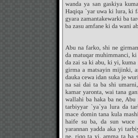
wanda ya san gaskiya kuma 
Haqiqa `yar uwa ki lura, ki 
gyara zamantakewarki ba tar
ba zasu amfane ki da wani ab
Abu na farko, shi ne girma
da matuqar muhimmanci, ki 
da zai sa ki abu, ki yi, kuma
girma a matsayin mijinki,
dauka cewa idan suka je wur
na sai dai ta ba shi umarni
kamar yaronta, wai tana gani
wallahi ba haka ba ne, Abu 
tarbiyyar `ya`ya lura da ta
mace domin tana kula mashi 
haife su ba, da sun wuce 
yarannan yadda aka yi tarb
ne, riqo ta yi, amma ta ba