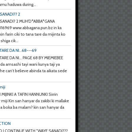
mu haduwa during...
SANADI?? 2
SANADI? 2 MUH'D*ABBA*GANA
6969 www.abbagana.pun.bz in ka
kin farin ciki to tana tare da mijinta ko
shiga cik...
TARE DA NI...68---69
TARE DA NI... PAGE 68 BY MIEMIEBEE
da amsashi tayi wani kunya taji ya
she can’t believe abinda ta aikata sede
miji
 MIJINKI A TAFIN HANNUNKI Sirrin
 miji Kin san hanyar da zakibi ki mallake
 ba boka ba malam? kin san hanyar da
CTION
 I CONTINUE WITH "WAYE SANADI???