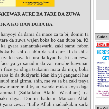
AKEWAR AURE BA TARE DA ZUWA
OKA KO DAN DUBA BA.
i hanyoyi da dama da mace za ta bi, domin ta
Guide 
tare da zuwa wajen boka ko dan duba ba. Ki
i ka gyara zamantakewarki zaki samu rabon
 boka ba shi da abin da zai qare ki da shi a
a za ki tsaya ki lura da kyau ba, ki san cewa
face ya yi sanadin da zai rarrabe kawunan
i face ya shiga tsakanin mata da miji, boka
raba ki da dukiyarki idan kin yi ganganci har
unubi mai girma, shin, me ya sa ba zaki tsaya
rayuwar aure mai kyau, wanda muka koya daga
mmad (Sallallahu Alaihi Wasallam) da
baki daya. Domin hadisin Manzon Allah
) yana cewa: “Lalle Allah madaukakin sarki
Be Wi