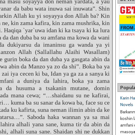
ina masu soyayya don neman yardata, a yau
 ranar da babu wata inuwa sai inuwata”. Shin
farkin Allah ku yi soyayya don Allah ba? Kin
 ne, kin zama kafira, kin zama mushrika, kin
. Haqiqa `yar`uwa idan ki ka tsaya ki ka lura
a da dan duba ba su amfana ma kowa da wani
da dukiyarsu da imaninsu ga wanda ya yi
anzon Allah (Sallallahu Alaihi Wasallam)
 gurin boka da dan duba ya gasgata abin da
e wa abin da Manzo ya zo da shi”. Boka ba ya
zai iya cecen ki ba, Idan ya ga za a sanya ki
mfani a duniya da lahira, boka ya zama
Popula
ina da husuma a tsakanin mutane, domin
fada mana cewa; “…shaidanu su ne kafirai,
Karin H
iri… kuma ba su sanar da kowa ba, face su ce
Novels
 kada ku kafirta, suna neman ilimin abin da ke
Barkanm
matarsa…”. Saboda haka wannan ya sa mai
koshin l
 lahira alhali yana sane, kuma tir da abin da
amfani 
shi, alhali suna sane. Shaidan shi ne dukkan
masoyan