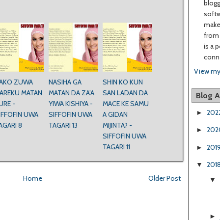
blogg
softw
make 
from 
is a 
conne
View my
AKO ZUWA
NASIHA GA
SHIN KO KUN
AREKU MATAN
MATAN DA ZA’A
SAN LADAN DA
Blog A
URE -
YIWA KISHIYA -
MACE KE SAMU
202
►
IFFOFIN UWA
SIFFOFIN UWA
A GIDAN
AGARI 8
TAGARI 13
MIJINTA? -
202
►
SIFFOFIN UWA
TAGARI 11
201
►
201
▼
Home
Older Post
▼
►