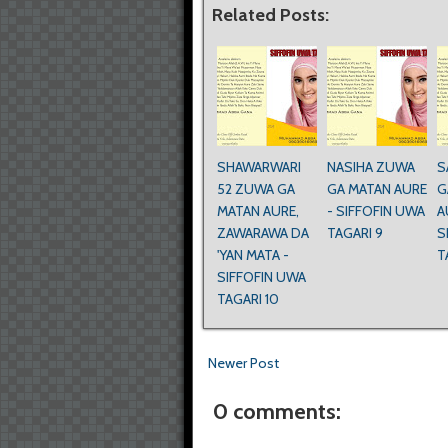
Related Posts:
SHAWARWARI
NASIHA ZUWA
S
52 ZUWA GA
GA MATAN AURE
G
MATAN AURE,
- SIFFOFIN UWA
A
ZAWARAWA DA
TAGARI 9
S
'YAN MATA -
T
SIFFOFIN UWA
TAGARI 10
Newer Post
0 comments: