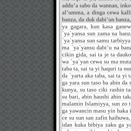
addu’a sabo da wannan, inko
al’umma, a dinga cewa kall
banza, da duk dabi’un banza,
ya gagara, kun kasa ganew
`ya`yansa sun zama na banza
`ya`yansa sun samu tarbiyya
ma `ya`yansu dabi’u na banz
cikin gida, sai ta je ta dau
wa `ya`yan cewa su ma mutan
taba ta, sai ta yi haquri ta 
da `yarta aka taba, sai ta yi
ga yara sun taso ba abin da s
kunya, su taso ciki rashin 
su bari, abin haushi abin tak
malamin Islamiyya, sun zo t
ga yawancin masu yin haka 
ce su sun san zafin haihuwa
idan kuka bibiya zaku ga y