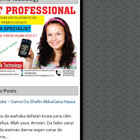
r Posts
aske ~ Game Da Shafin AbbaGana Hausa
u da warhaka dafatan kowa yana cikin
afiya. Allah yasa. Ameen. Da farko zanyi
da wannan damar wajen sanar da
a,...