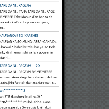
ARE DA NI... PAGE 86
ARE DA NI... TANA TARE DA NI... PAGE
IEMIEBEE Take idanun d’an banza da
uni suka kad’a sukayi wani irin jaaa,
n...
KAUNARKA!!! 50 [KARSHE]
 KAUNAR KA 50 MUHD-ABBA~GANA Da
hankali Shahid ke taku har ya iso Inda
anky din hannun shi ya fara goge min
ashi,...
TARE DA NI... PAGE 89---90
TARE DA NI... PAGE 89 BY MIEMIEBEE
ashiwan Anas daga bacci kenan, da k’yar
a raba jikin Fannah da nasa dan wani s...
nah***********13
ah 2*13 (karshen littafi na 2) *
**NA********** muhd-Abba~Gana
agana.pun.bz Sweet sis kiyi hakuri