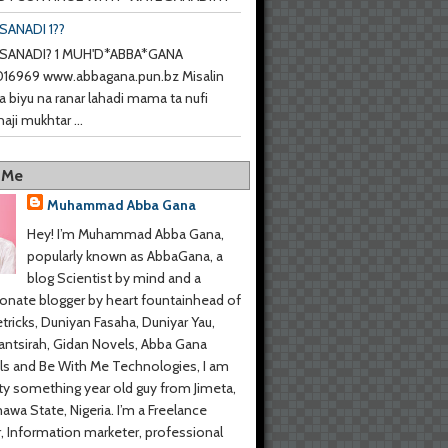
SANADI 1??
SANADI? 1 MUH'D*ABBA*GANA
6969 www.abbagana.pun.bz Misalin
a biyu na ranar lahadi mama ta nufi
haji mukhtar ...
 Me
Muhammad Abba Gana
Hey! I’m Muhammad Abba Gana,
popularly known as AbbaGana, a
blog Scientist by mind and a
onate blogger by heart fountainhead of
tricks, Duniyan Fasaha, Duniyar Yau,
ntsirah, Gidan Novels, Abba Gana
s and Be With Me Technologies, I am
y something year old guy from Jimeta,
wa State, Nigeria. I’m a Freelance
r, Information marketer, professional