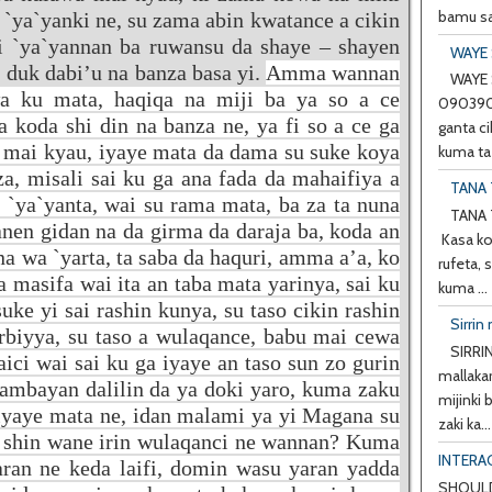
bamu sa
 `ya`yanki ne, su zama abin kwatance a cikin
i `ya`yannan ba ruwansu da shaye – shayen
WAYE 
 duk dabi’u na banza basa yi.
Amma wannan
WAYE 
a ku mata, haqiqa na miji ba ya so a ce
0903901
 koda shi din na banza ne, ya fi so a ce ga
ganta ci
 mai kyau, iyaye mata da dama su suke koya
kuma ta 
a, misali sai ku ga ana fada da mahaifiya a
TANA 
ko `ya`yanta, wai su rama mata, ba za ta nuna
TANA 
en gidan na da girma da daraja ba, koda an
Kasa ko
nuna wa `yarta, ta saba da haquri, amma a’a, ko
rufeta, 
 ta masifa wai ita an taba mata yarinya, sai ku
kuma ...
uke yi sai rashin kunya, su taso cikin rashin
Sirrin 
tarbiyya, su taso a wulaqance, babu mai cewa
SIRRIN
aici wai sai ku ga iyaye an taso sun zo gurin
mallakar
ambayan dalilin da ya doki yaro, kuma zaku
mijinki
iyaye mata ne, idan malami ya yi Magana su
zaki ka...
, shin wane irin wulaqanci ne wannan? Kuma
INTERA
aran ne keda laifi, domin wasu yaran yadda
SHOULD